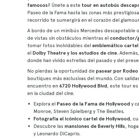
famosos
? Únete a este
tour en autobús descap
Paseo de la Fama hasta las zonas más prestigiosa
recorrido te sumergirá en el corazón del glamour
A bordo de un minibús Mercedes descapotable o 
de vistas sin obstáculos mientras el
conductor/g
tomar fotos inolvidables del
emblemático cartel
el
Dolby Theatre y los estudios de cine
. Además,
donde han vivido estrellas del pasado y del prese
No pierdas la oportunidad de
pasear por Rodeo 
boutiques más exclusivas del mundo. Con salidas 
encuentro en
6720 Hollywood Blvd
, este tour e
en la ciudad del cine.
Explora el
Paseo de la Fama de Hollywood
y c
Monroe, Steven Spielberg y The Beatles.
Fotografía el icónico cartel de Hollywood
, c
Descubre las
mansiones de Beverly Hills
, hoga
y Leonardo DiCaprio.