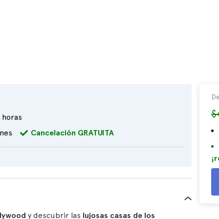
De
$
 horas
ones
Cancelación GRATUITA
¡r
llywood
y descubrir las
lujosas casas de los