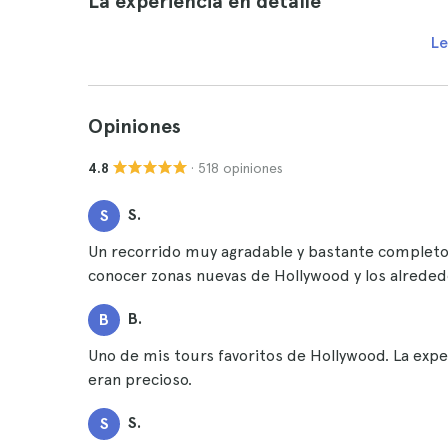
La experiencia en detalle
Le
Opiniones
· 518 opiniones
4.8
S.
S
Un recorrido muy agradable y bastante completo, 
conocer zonas nuevas de Hollywood y los alrededo
B.
B
Uno de mis tours favoritos de Hollywood. La exper
eran precioso.
S.
S