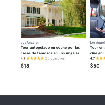
Los Ángeles
Los Ángel
Tour autoguiado en coche por las
Tour en 
casas de famosos en Los Ángeles
cine en 
(25 opiniones)
4.7
4.7
$18
$50