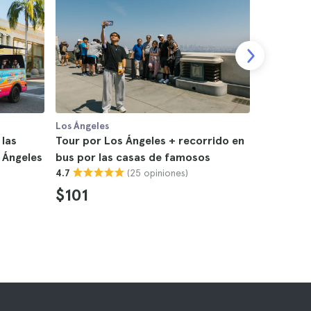
Los Ángeles
Los Ángele
 las
Tour por Los Ángeles + recorrido en
Boletas L
 Ángeles
bus por las casas de famosos
4.9
(25 opiniones)
4.7
$101