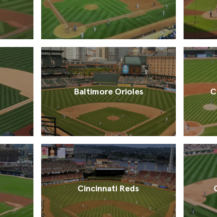
s
Baltimore Orioles
C
Cincinnati Reds