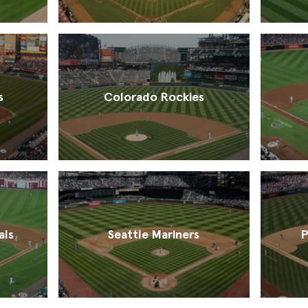
s
Colorado Rockies
als
Seattle Mariners
P