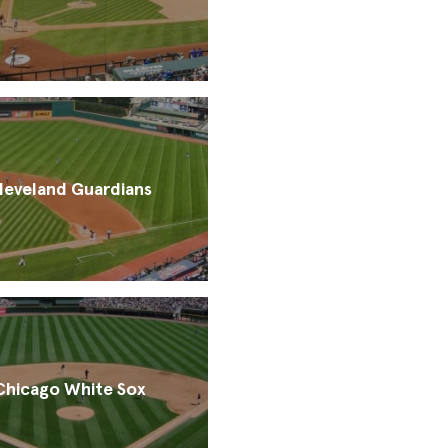
leveland Guardians
Chicago White Sox