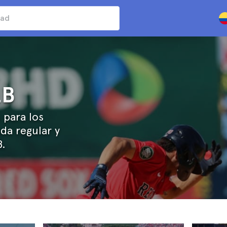
LB
 para los
da regular y
B.