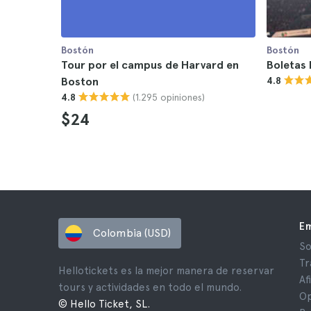
Bostón
Bostón
Tour por el campus de Harvard en
Boletas 
Boston
4.8
(1.295 opiniones)
4.8
$24
E
Colombia (USD)
So
Tr
Hellotickets es la mejor manera de reservar
Af
tours y actividades en todo el mundo.
Op
© Hello Ticket, SL.