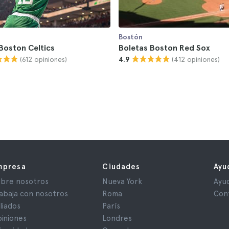
Bostón
Boston Celtics
Boletas Boston Red Sox
(612 opiniones)
(412 opiniones)
4.9
mpresa
Ciudades
Ayu
bre nosotros
Nueva York
Ayu
abaja con nosotros
Roma
Con
iliados
París
iniones
Londres