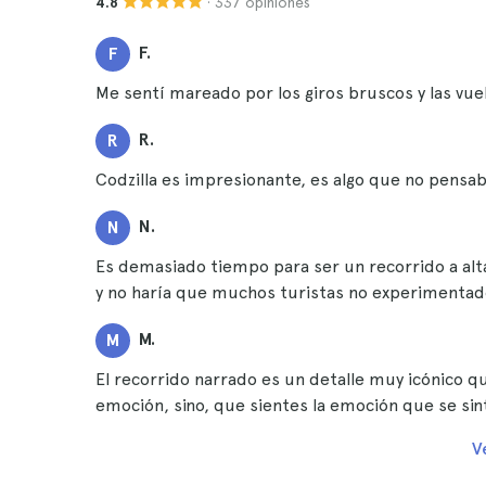
· 337 opiniones
4.8
F.
F
Me sentí mareado por los giros bruscos y las vue
R.
R
Codzilla es impresionante, es algo que no pensa
N.
N
Es demasiado tiempo para ser un recorrido a alt
y no haría que muchos turistas no experimentad
M.
M
El recorrido narrado es un detalle muy icónico qu
emoción, sino, que sientes la emoción que se sint
V