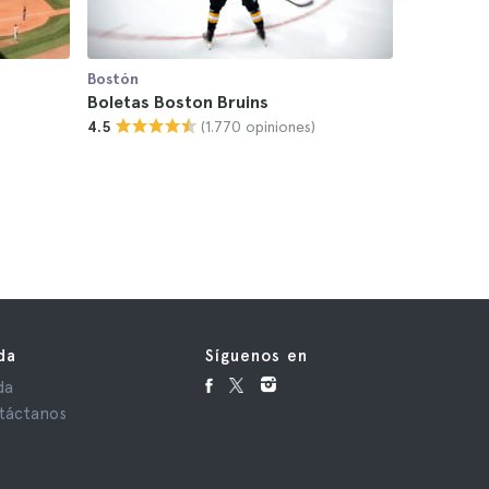
Bostón
Bostón
Boletas Boston Bruins
Boletas N
(1.770 opiniones)
4.5
4.8
da
Síguenos en
da
táctanos