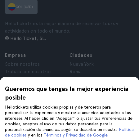
COL (USD)
Hellotickets es la mejor manera de reservar tours y
actividades en todo el mundo.
© Hello Ticket, SL.
Empresa
Ciudades
Sobre nosotros
Nueva York
Trabaja con nosotros
Roma
Afiliados
París
Opiniones
Londres
Queremos que tengas la mejor experiencia
Privacidad
Granada
posible
Términos y Condiciones
Cracovia
Hellotickets utiliza cookies propias y de terceros para
Aviso Legal
Tenerife
personalizar tu experiencia y mostrarte anuncios adaptados a tus
Cookies
intereses. Al hacer clic en “Aceptar” o ajustar tus Preferencias de
cookies, aceptas el uso de tus datos personales para la
personalización de anuncios, según se describe en nuestra
Política
Ayuda
Síguenos en
de cookies
y en los
Términos y Privacidad de Google
.