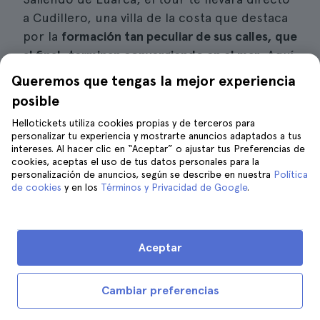
a Cudillero, una villa de la costa que destaca
por la
formación tan peculiar de sus calles, que
al final, terminan convergiendo en el mar
. Aquí
tendrás la oportunidad de comer algunos
Queremos que tengas la mejor experiencia
platos de la cocina de la región, todo bajo
posible
recomendación de tus guías turísticos. No
Hellotickets utiliza cookies propias y de terceros para
olvides sacar varias fotos antes de irte,
personalizar tu experiencia y mostrarte anuncios adaptados a tus
porque no te quedarás más de dos horas en
intereses. Al hacer clic en “Aceptar” o ajustar tus Preferencias de
cookies, aceptas el uso de tus datos personales para la
este lugar.
personalización de anuncios, según se describe en nuestra
Política
de cookies
y en los
Términos y Privacidad de Google
.
Avilés
Después de ver una arquitectura tan
tradicional, es momento de seguir hasta
Aceptar
Avilés, una región que se ha levantado en la
modernidad y que ofrece a locales y
Cambiar preferencias
visitantes una increíble vista moderna alejada
de la ciudad. Tendrás también
un par de horas