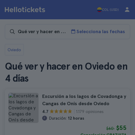
COL (USD)
Selecciona las fechas
Oviedo
Qué ver y hacer en Oviedo en
4 días
Excursión a los lagos de Covadonga y
Cangas de Onís desde Oviedo
1.179 opiniones
4.7
Duración:
12 horas
$55
$60