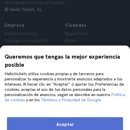
actividades en todo el mundo.
© Hello Ticket, SL.
Empresa
Ciudades
Sobre nosotros
Nueva York
Trabaja con nosotros
Roma
Afiliados
París
Opiniones
Londres
Queremos que tengas la mejor experiencia
Privacidad
Granada
posible
Términos y Condiciones
Cracovia
Hellotickets utiliza cookies propias y de terceros para
Aviso Legal
Tenerife
personalizar tu experiencia y mostrarte anuncios adaptados a tus
Cookies
intereses. Al hacer clic en “Aceptar” o ajustar tus Preferencias de
cookies, aceptas el uso de tus datos personales para la
personalización de anuncios, según se describe en nuestra
Política
Ayuda
Síguenos en
de cookies
y en los
Términos y Privacidad de Google
.
Ayuda
Contáctanos
Aceptar