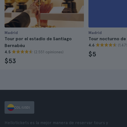
Madrid
Madrid
Tour por el estadio de Santiago
Tour nocturno de 
(1.47
Bernabéu
4.6
(2.551 opiniones)
4.5
$5
$53
COL (USD)
Hellotickets es la mejor manera de reservar tours y