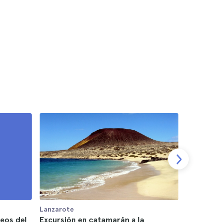
Lanzarote
Lanzarote
eos del
Excursión en catamarán a la
Excursión