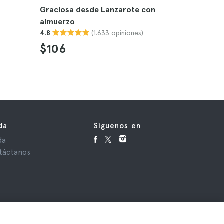
Graciosa desde Lanzarote con
desde La
almuerzo
4.8
(1.633 opiniones)
4.8
$51
$106
da
Síguenos en
da
táctanos