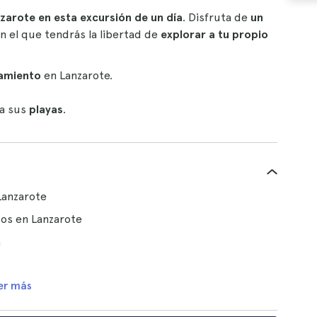
nzarote en esta excursión de un día
. Disfruta de
un
en el que tendrás la libertad de
explorar a tu propio
jamiento
en Lanzarote.
ta sus
playas
.
 Lanzarote
dos en Lanzarote
a
er más