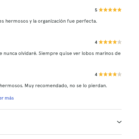
5
es hermosos y la organización fue perfecta.
4
ue nunca olvidaré. Siempre quise ver lobos marinos de
4
es hermosos. Muy recomendado, no se lo pierdan.
er más