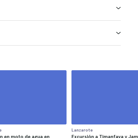
e
Lanzarote
ón en moto de agua en
Excursión a Timanfaya y Jam