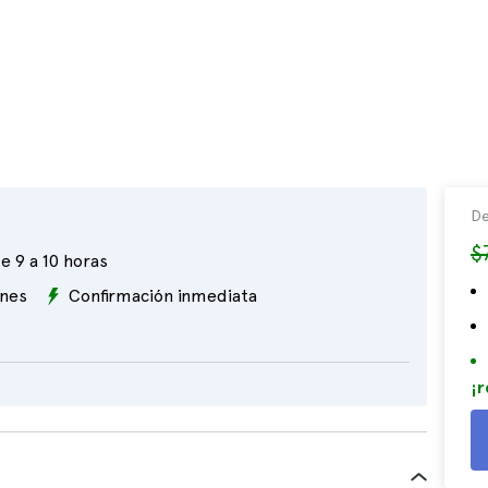
De
$
e 9 a 10 horas
ones
Confirmación inmediata
¡r