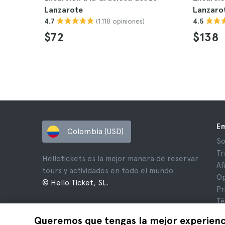
Lanzarote
Lanzaro
(1.118 opiniones)
4.7
4.5
$72
$138
E
Colombia (USD)
So
Tr
Hellotickets es la mejor manera de reservar
Af
tours y actividades en todo el mundo.
Op
© Hello Ticket, SL.
Pr
Té
Av
Queremos que tengas la mejor experienc