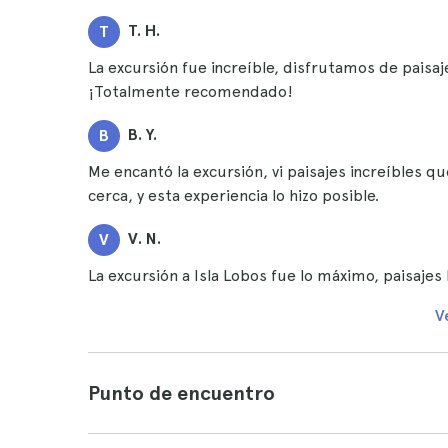
T. H.
T
La excursión fue increíble, disfrutamos de paisaj
¡Totalmente recomendado!
B. Y.
B
Me encantó la excursión, vi paisajes increíbles q
cerca, y esta experiencia lo hizo posible.
V. N.
V
La excursión a Isla Lobos fue lo máximo, paisaj
V
Punto de encuentro