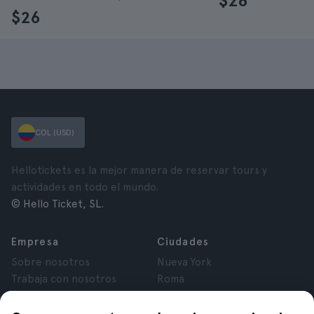
$26
$26
COL (USD)
Hellotickets es la mejor manera de reservar tours y
actividades en todo el mundo.
© Hello Ticket, SL.
Empresa
Ciudades
Sobre nosotros
Nueva York
Trabaja con nosotros
Roma
Afiliados
París
Opiniones
Londres