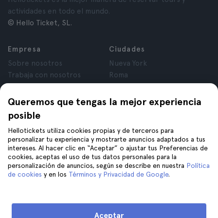
actividades en todo el mundo.
© Hello Ticket, SL.
Empresa
Ciudades
Sobre nosotros
Nueva York
Trabaja con nosotros
Roma
Afiliados
París
Opiniones
Londres
Queremos que tengas la mejor experiencia
Privacidad
Granada
posible
Términos y Condiciones
Cracovia
Hellotickets utiliza cookies propias y de terceros para
Aviso Legal
Tenerife
personalizar tu experiencia y mostrarte anuncios adaptados a tus
Cookies
intereses. Al hacer clic en “Aceptar” o ajustar tus Preferencias de
cookies, aceptas el uso de tus datos personales para la
personalización de anuncios, según se describe en nuestra
Política
Ayuda
Síguenos en
de cookies
y en los
Términos y Privacidad de Google
.
Ayuda
Contáctanos
Aceptar