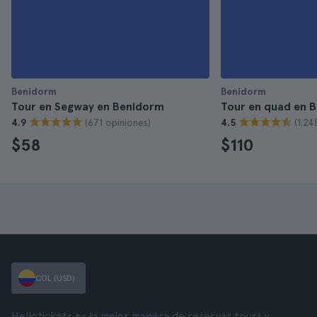
Benidorm
Benidorm
Tour en Segway en Benidorm
Tour en quad en 
(671 opiniones)
(1.24
4.9
4.5
$58
$110
COL (USD)
Hellotickets es la mejor manera de reservar tours y