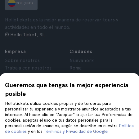
COL (USD)
Hellotickets es la mejor manera de reservar tours y
actividades en todo el mundo.
© Hello Ticket, SL.
Empresa
Ciudades
Sobre nosotros
Nueva York
Trabaja con nosotros
Roma
Afiliados
París
Opiniones
Londres
Queremos que tengas la mejor experiencia
Privacidad
Granada
posible
Términos y Condiciones
Cracovia
Hellotickets utiliza cookies propias y de terceros para
Aviso Legal
Tenerife
personalizar tu experiencia y mostrarte anuncios adaptados a tus
Cookies
intereses. Al hacer clic en “Aceptar” o ajustar tus Preferencias de
cookies, aceptas el uso de tus datos personales para la
personalización de anuncios, según se describe en nuestra
Política
Ayuda
Síguenos en
de cookies
y en los
Términos y Privacidad de Google
.
Ayuda