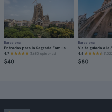
Barcelona
Barcelona
Entradas para la Sagrada Familia
Visita guiada a la
(1.680 opiniones)
(1.02
4.7
4.6
$40
$80