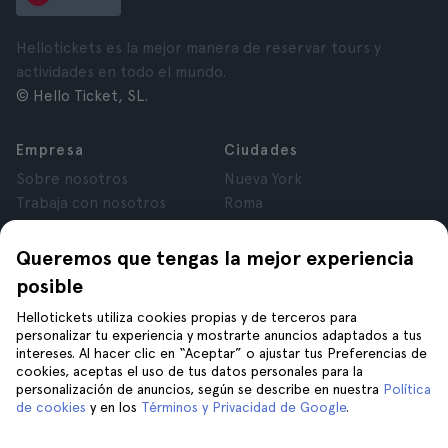
Hellotickets es la mejor manera de reservar tours y
actividades en todo el mundo.
© Hello Ticket, SL.
Empresa
Ciudades
Sobre nosotros
Nueva York
Trabaja con nosotros
Roma
Afiliados
París
Opiniones
Londres
Queremos que tengas la mejor experiencia
Privacidad
Granada
posible
Términos y Condiciones
Cracovia
Hellotickets utiliza cookies propias y de terceros para
Aviso Legal
Tenerife
personalizar tu experiencia y mostrarte anuncios adaptados a tus
Cookies
intereses. Al hacer clic en “Aceptar” o ajustar tus Preferencias de
cookies, aceptas el uso de tus datos personales para la
personalización de anuncios, según se describe en nuestra
Política
Ayuda
Síguenos en
de cookies
y en los
Términos y Privacidad de Google
.
Ayuda