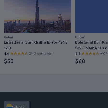
Dubai
Dubai
Entradas al Burj Khalifa (pisos 124 y
Boletas al Burj Kha
125)
125 + planta 148 o
(840 opiniones)
(907
4.6
4.6
$53
$68
COL (USD)