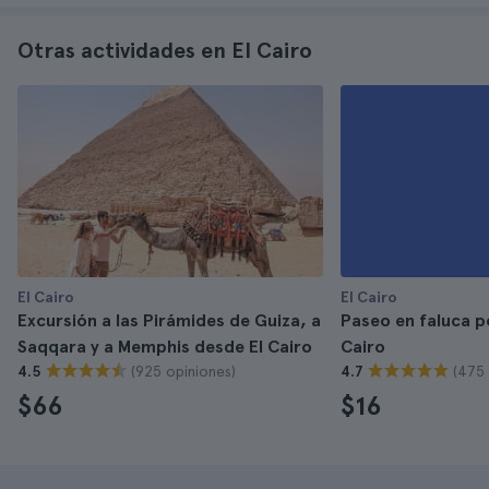
Otras actividades en El Cairo
El Cairo
El Cairo
Excursión a las Pirámides de Guiza, a
Paseo en faluca po
Saqqara y a Memphis desde El Cairo
Cairo
(925 opiniones)
(475 
4.5
4.7
$66
$16