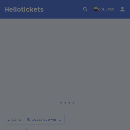
COL (USD)
El Cairo
18 cosas que ver y hacer en El Cairo