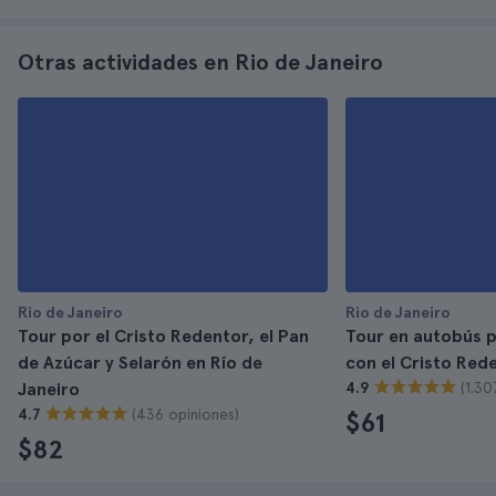
Otras actividades en Rio de Janeiro
Rio de Janeiro
Rio de Janeiro
Tour por el Cristo Redentor, el Pan
Tour en autobús p
de Azúcar y Selarón en Río de
con el Cristo Red
(1.30
Janeiro
4.9
(436 opiniones)
4.7
$61
$82