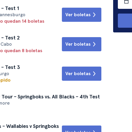
 - Test 1
ohannesburgo
Ver boletas
lo quedan 14 boletas
 - Test 2
 Cabo
Ver boletas
lo quedan 8 boletas
 - Test 3
urgo
Ver boletas
ápido
Tour - Springboks vs. All Blacks - 4th Test
imore
 - Wallabies v Springboks