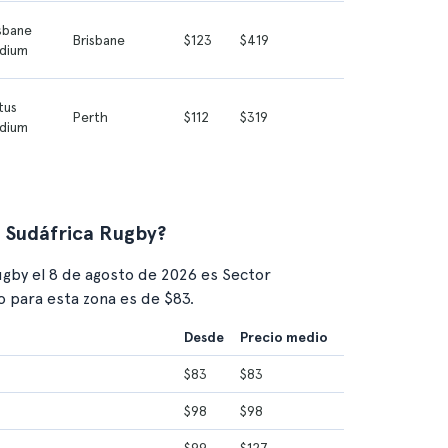
sbane
Brisbane
$123
$419
dium
tus
Perth
$112
$319
dium
a Sudáfrica Rugby?
ugby el 8 de agosto de 2026 es Sector
 para esta zona es de $83.
Desde
Precio medio
$83
$83
$98
$98