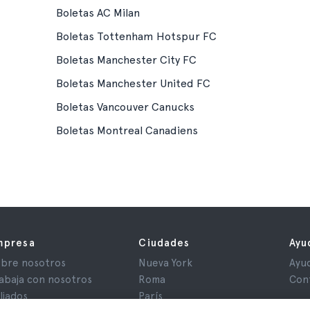
Boletas AC Milan
Boletas Tottenham Hotspur FC
Boletas Manchester City FC
Boletas Manchester United FC
Boletas Vancouver Canucks
Boletas Montreal Canadiens
mpresa
Ciudades
Ayu
bre nosotros
Nueva York
Ayu
abaja con nosotros
Roma
Con
iliados
París