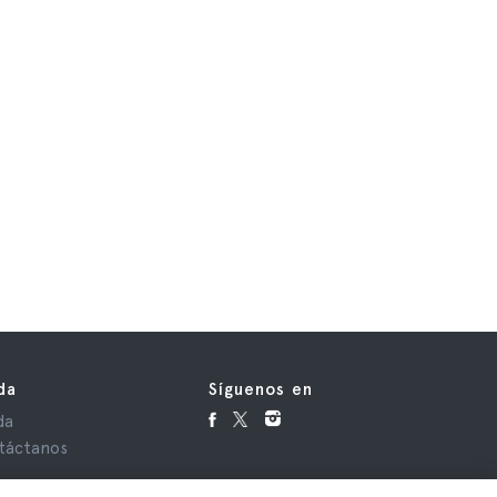
da
Síguenos en
da
táctanos