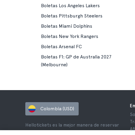
Boletas Los Angeles Lakers
Boletas Pittsburgh Steelers
Boletas Miami Dolphins
Boletas New York Rangers
Boletas Arsenal FC
Boletas F1: GP de Australia 2027
(Melbourne)
E
Colombia (USD)
So
Tr
Hellotickets es la mejor manera de reservar
Af
tours y actividades en todo el mundo.