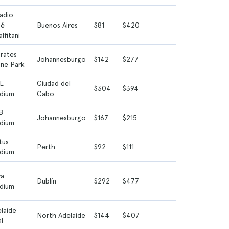
adio
sé
Buenos Aires
$81
$420
lfitani
rates
Johannesburgo
$142
$277
line Park
L
Ciudad del
$304
$394
dium
Cabo
B
Johannesburgo
$167
$215
dium
tus
Perth
$92
$111
dium
va
Dublín
$292
$477
dium
laide
North Adelaide
$144
$407
l