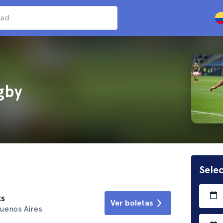
gby
Selec
ks
Ver boletas
Buenos Aires