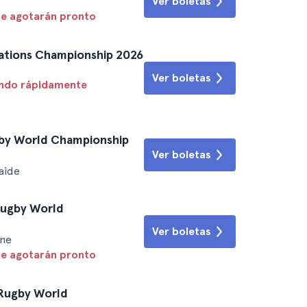
Ver boletas
se agotarán pronto
 Nations Championship 2026
Ver boletas
endo rápidamente
ugby World Championship
Ver boletas
aide
 Rugby World
Ver boletas
ane
se agotarán pronto
 Rugby World