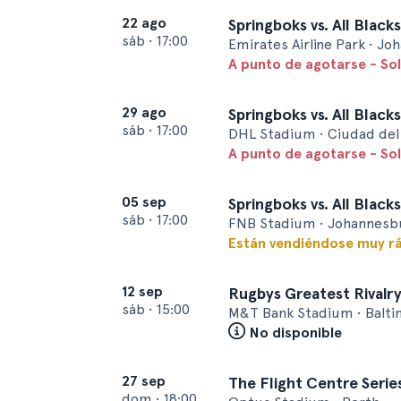
22 ago
Springboks vs. All Blacks
sáb
•
17:00
Emirates Airline Park • J
A punto de agotarse - So
29 ago
Springboks vs. All Blacks
sáb
•
17:00
DHL Stadium • Ciudad del
A punto de agotarse - So
05 sep
Springboks vs. All Blacks
sáb
•
17:00
FNB Stadium • Johannesb
Están vendiéndose muy r
12 sep
Rugbys Greatest Rivalry 
sáb
•
15:00
M&T Bank Stadium • Balt
No disponible
27 sep
The Flight Centre Series
dom
•
18:00