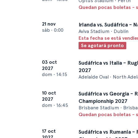
Optus Stadium • Perth
Quedan pocas boletas - 
21 nov
Irlanda vs. Sudáfrica -
sáb
•
0:00
Aviva Stadium • Dublín
Esta fecha se está vendi
Se agotará pronto
03 oct
Sudáfrica vs Italia - R
2027
2027
dom
•
14:15
Adelaide Oval • North Adel
10 oct
Sudáfrica vs Georgia -
2027
Championship 2027
dom
•
16:45
Brisbane Stadium • Brisb
Quedan pocas boletas - 
17 oct
Sudáfrica vs Rumanía -
2027