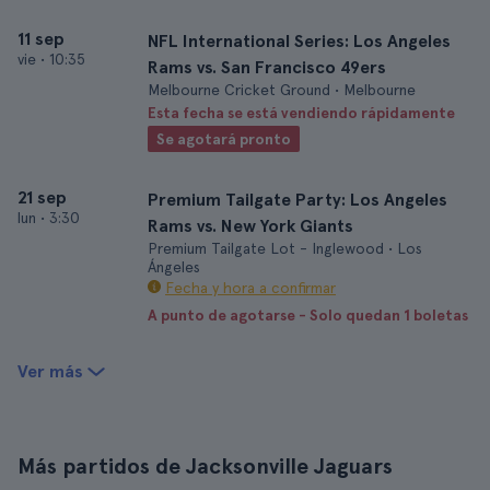
11 sep
NFL International Series: Los Angeles
vie
•
10:35
Rams vs. San Francisco 49ers
Melbourne Cricket Ground • Melbourne
Esta fecha se está vendiendo rápidamente
Se agotará pronto
21 sep
Premium Tailgate Party: Los Angeles
lun
•
3:30
Rams vs. New York Giants
Premium Tailgate Lot - Inglewood • Los
Ángeles
Fecha y hora a confirmar
A punto de agotarse - Solo quedan 1 boletas
Ver más
Más partidos de Jacksonville Jaguars