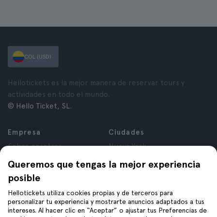
COL (USD)
Hellotickets es la mejor manera de reservar tours y
actividades en todo el mundo.
© Hello Ticket, SL.
Empresa
Ciudades
Sobre nosotros
Nueva York
Trabaja con nosotros
Roma
Queremos que tengas la mejor experiencia
Afiliados
París
posible
Opiniones
Londres
Privacidad
Granada
Hellotickets utiliza cookies propias y de terceros para
personalizar tu experiencia y mostrarte anuncios adaptados a tus
Términos y Condiciones
Cracovia
intereses. Al hacer clic en “Aceptar” o ajustar tus Preferencias de
Aviso Legal
Tenerife