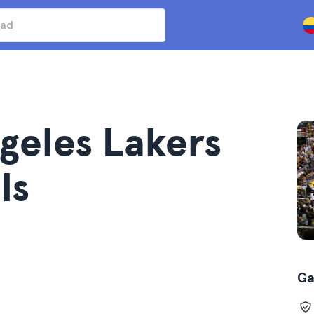
geles Lakers
ls
Ga