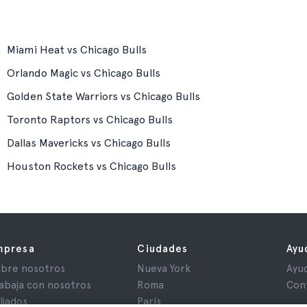
Miami Heat vs Chicago Bulls
Orlando Magic vs Chicago Bulls
Golden State Warriors vs Chicago Bulls
Toronto Raptors vs Chicago Bulls
Dallas Mavericks vs Chicago Bulls
Houston Rockets vs Chicago Bulls
mpresa
Ciudades
Ayu
bre nosotros
Nueva York
Ayu
abaja con nosotros
Roma
Con
iliados
París