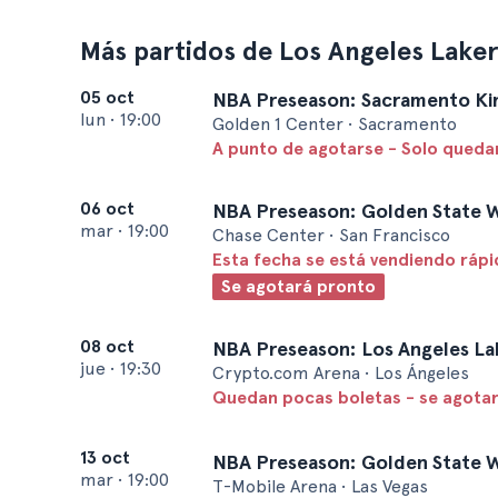
Más partidos de Los Angeles Laker
05 oct
NBA Preseason: Sacramento King
lun
•
19:00
Golden 1 Center • Sacramento
A punto de agotarse - Solo quedan
06 oct
NBA Preseason: Golden State Wa
mar
•
19:00
Chase Center • San Francisco
Esta fecha se está vendiendo ráp
Se agotará pronto
08 oct
NBA Preseason: Los Angeles Lak
jue
•
19:30
Crypto.com Arena • Los Ángeles
Quedan pocas boletas - se agota
13 oct
NBA Preseason: Golden State Wa
mar
•
19:00
T-Mobile Arena • Las Vegas