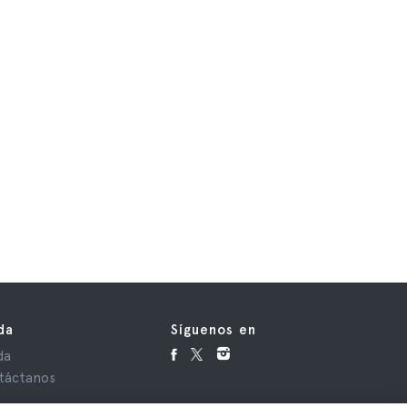
da
Síguenos en
da
táctanos