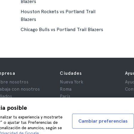
Blazers
Houston Rockets vs Portland Trail
Blazers
Chicago Bulls vs Portland Trail Blazers
mpresa
Ciudades
Ayu
bre nosotros
Nueva York
Ayu
abaja con nosotros
Roma
Con
iliados
París
iniones
Londres
ia posible
ivacidad
Granada
nalizar tu experiencia y mostrarte
rminos y Condiciones
Cracovia
Cambiar preferencias
” o ajustar tus Preferencias de
iso Legal
Tenerife
onalización de anuncios, según se
okies
Privacidad de Google
.