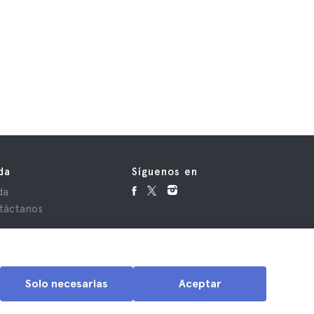
da
Síguenos en
da
táctanos
Solo necesarias
Aceptar