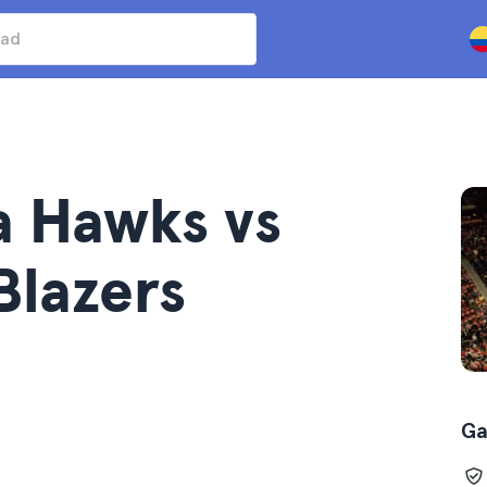
a Hawks vs
Blazers
Ga