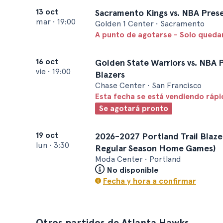
13 oct
Sacramento Kings vs. NBA Prese
mar
•
19:00
Golden 1 Center • Sacramento
A punto de agotarse - Solo quedan
16 oct
Golden State Warriors vs. NBA P
vie
•
19:00
Blazers
Chase Center • San Francisco
Esta fecha se está vendiendo ráp
Se agotará pronto
19 oct
2026-2027 Portland Trail Blazer
lun
•
3:30
Regular Season Home Games)
Moda Center • Portland
No disponible
Fecha y hora a confirmar
Otros partidos de Atlanta Hawks