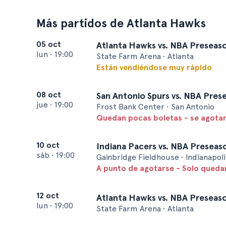
Más partidos de Atlanta Hawks
05 oct
Atlanta Hawks vs. NBA Preseaso
lun
•
19:00
State Farm Arena • Atlanta
Están vendiéndose muy rápido
08 oct
San Antonio Spurs vs. NBA Pres
jue
•
19:00
Frost Bank Center • San Antonio
Quedan pocas boletas - se agota
10 oct
Indiana Pacers vs. NBA Preseas
sáb
•
19:00
Gainbridge Fieldhouse • Indianapoli
A punto de agotarse - Solo queda
12 oct
Atlanta Hawks vs. NBA Preseas
lun
•
19:00
State Farm Arena • Atlanta