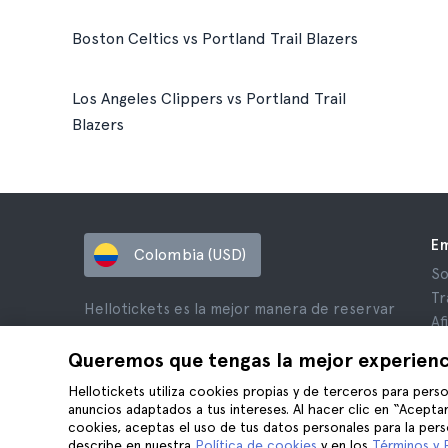
Boston Celtics vs Portland Trail Blazers
Los Angeles Clippers vs Portland Trail
Blazers
E
Colombia (USD)
So
Tr
Hellotickets es la mejor manera de reservar
Af
tours y actividades en todo el mundo.
Op
Queremos que tengas la mejor experienc
© Hello Ticket, SL.
Pr
Hellotickets utiliza cookies propias y de terceros para perso
Té
anuncios adaptados a tus intereses. Al hacer clic en “Aceptar
Av
cookies, aceptas el uso de tus datos personales para la pers
Co
describe en nuestra
Política de cookies
y en los
Términos y 