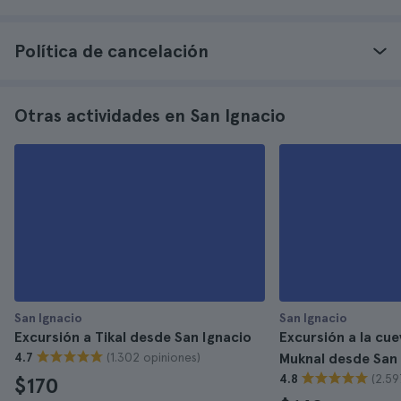
Política de cancelación
Otras actividades en San Ignacio
San Ignacio
San Ignacio
Excursión a Tikal desde San Ignacio
Excursión a la cue
(1.302 opiniones)
4.7
Muknal desde San 
(2.59
4.8
$170