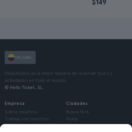
$149
COL (USD)
Hellotickets es la mejor manera de reservar tours y
actividades en todo el mundo.
© Hello Ticket, SL.
Empresa
Ciudades
Sobre nosotros
Nueva York
Trabaja con nosotros
Roma
Afiliados
París