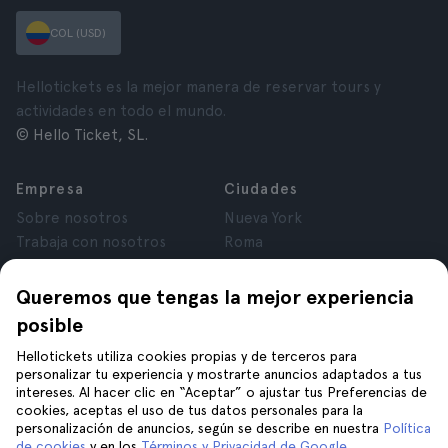
COL (USD)
Hellotickets es la mejor manera de reservar tours y
actividades en todo el mundo.
© Hello Ticket, SL.
Empresa
Ciudades
Sobre nosotros
Nueva York
Trabaja con nosotros
Roma
Afiliados
París
Opiniones
Londres
Queremos que tengas la mejor experiencia
Privacidad
Granada
posible
Términos y Condiciones
Cracovia
Hellotickets utiliza cookies propias y de terceros para
Aviso Legal
Tenerife
personalizar tu experiencia y mostrarte anuncios adaptados a tus
Cookies
intereses. Al hacer clic en “Aceptar” o ajustar tus Preferencias de
cookies, aceptas el uso de tus datos personales para la
personalización de anuncios, según se describe en nuestra
Política
Ayuda
Síguenos en
de cookies
y en los
Términos y Privacidad de Google
.