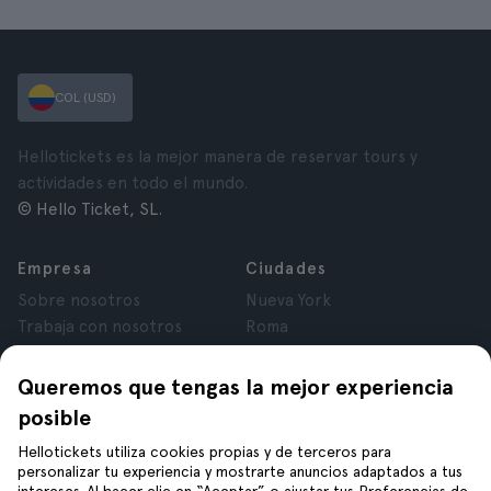
COL (USD)
Hellotickets es la mejor manera de reservar tours y
actividades en todo el mundo.
© Hello Ticket, SL.
Empresa
Ciudades
Sobre nosotros
Nueva York
Trabaja con nosotros
Roma
Afiliados
París
Opiniones
Londres
Queremos que tengas la mejor experiencia
Privacidad
Granada
posible
Términos y Condiciones
Cracovia
Hellotickets utiliza cookies propias y de terceros para
Aviso Legal
Tenerife
personalizar tu experiencia y mostrarte anuncios adaptados a tus
Cookies