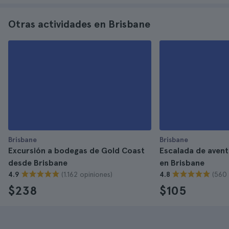
Otras actividades en Brisbane
Brisbane
Brisbane
Excursión a bodegas de Gold Coast
Escalada de avent
desde Brisbane
en Brisbane
(1.162 opiniones)
(560 
4.9
4.8
$238
$105