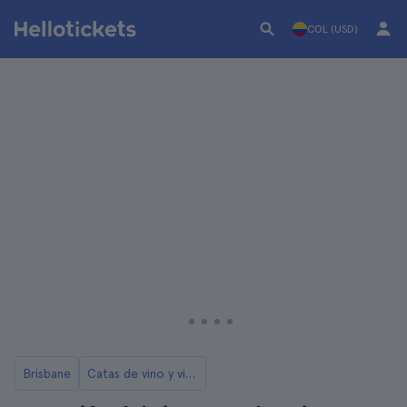
COL (USD)
Brisbane
Catas de vino y visitas a bodegas en Brisbane