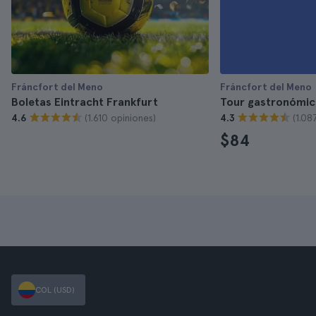
Fráncfort del Meno
Fráncfort del Meno
Boletas Eintracht Frankfurt
Tour gastronómic
(1.610 opiniones)
(1.08
4.6
4.3
$84
COL (USD)