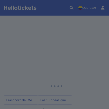
COL (USD)
Fráncfort del Meno
Las 10 cosas que ver y hacer en Frankfurt