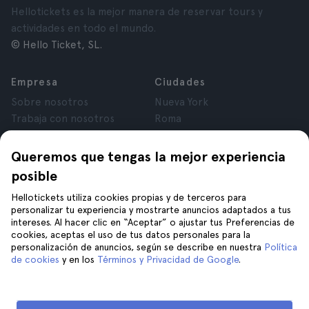
Hellotickets es la mejor manera de reservar tours y
actividades en todo el mundo.
© Hello Ticket, SL.
Empresa
Ciudades
Sobre nosotros
Nueva York
Trabaja con nosotros
Roma
Afiliados
París
Opiniones
Londres
Queremos que tengas la mejor experiencia
Privacidad
Granada
posible
Términos y Condiciones
Cracovia
Hellotickets utiliza cookies propias y de terceros para
Aviso Legal
Tenerife
personalizar tu experiencia y mostrarte anuncios adaptados a tus
Cookies
intereses. Al hacer clic en “Aceptar” o ajustar tus Preferencias de
cookies, aceptas el uso de tus datos personales para la
personalización de anuncios, según se describe en nuestra
Política
Ayuda
Síguenos en
de cookies
y en los
Términos y Privacidad de Google
.
Ayuda
Contáctanos