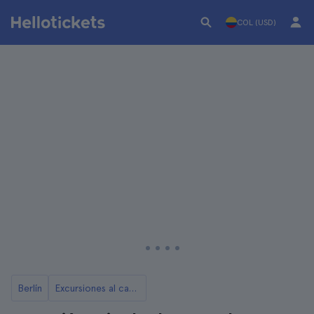
COL (USD)
Berlín
Excursiones al campo de concentración de Sachsenhausen desde Berlín