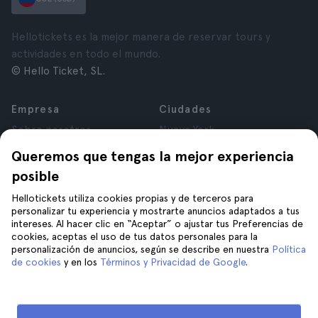
Hellotickets es la mejor manera de reservar tours y
actividades en todo el mundo.
© Hello Ticket, SL.
Empresa
Ciudades
Sobre nosotros
Nueva York
Trabaja con nosotros
Roma
Queremos que tengas la mejor experiencia
Afiliados
París
posible
Opiniones
Londres
Privacidad
Granada
Hellotickets utiliza cookies propias y de terceros para
personalizar tu experiencia y mostrarte anuncios adaptados a tus
Términos y Condiciones
Cracovia
intereses. Al hacer clic en “Aceptar” o ajustar tus Preferencias de
Aviso Legal
Tenerife
cookies, aceptas el uso de tus datos personales para la
Cookies
personalización de anuncios, según se describe en nuestra
Política
de cookies
y en los
Términos y Privacidad de Google
.
Ayuda
Síguenos en
Ayuda